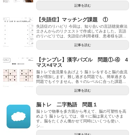
記事を読む
【失語症】マッチング課題 ①
失語症のリハビリ 今回は、知り合いの言語聴覚療法
士さんからのリクエストで作成してみました。言語
のリハビリでは、失語症の利用者様、患者様を訓...
記事を読む
【ナンプレ】漢字パズル 問題①-④ 4
マス×4マス
脳トレで血流量をあげよう 脳トレをすると脳の血流
量が増加します。難し過ぎる問題でも、簡単過ぎる
問題でもイケません。各々のレベルに合った課題...
記事を読む
脳トレ 二字熟語 問題１
脳トレで物事を多方面から考えて、脳の可塑性を高
めよう 脳トレなしでは、徐々に脳は衰えていきま
す。脳をたくさん働かせて同時にいくつも使い、
シ...
記事を読む