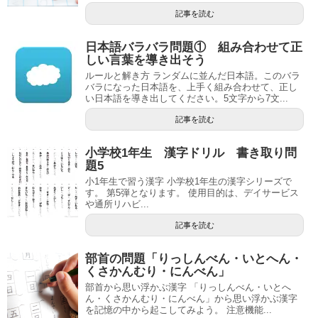
記事を読む
日本語バラバラ問題① 組み合わせて正
しい言葉を導き出そう
ルールと解き方 ランダムに並んだ日本語。このバラ
バラになった日本語を、上手く組み合わせて、正し
い日本語を導き出してください。5文字から7文...
記事を読む
小学校1年生 漢字ドリル 書き取り問
題5
小1年生で習う漢字 小学校1年生の漢字シリーズで
す。 第5弾となります。 使用目的は、デイサービス
や通所リハビ...
記事を読む
部首の問題「りっしんべん・いとへん・
くさかんむり・にんべん」
部首から思い浮かぶ漢字 「りっしんべん・いとへ
ん・くさかんむり・にんべん」から思い浮かぶ漢字
を記憶の中から起こしてみよう。 注意機能...