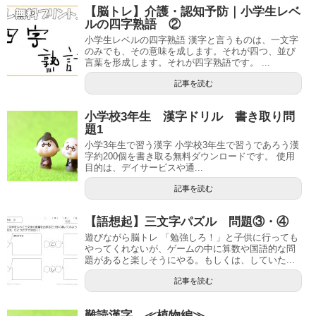
【脳トレ】介護・認知予防｜小学生レベ
ルの四字熟語 ②
小学生レベルの四字熟語 漢字と言うものは、一文字
のみでも、その意味を成します。それが四つ、並び
言葉を形成します。それが四字熟語です。 ...
記事を読む
小学校3年生 漢字ドリル 書き取り問
題1
小学3年生で習う漢字 小学校3年生で習うであろう漢
字約200個を書き取る無料ダウンロードです。 使用
目的は、デイサービスや通...
記事を読む
【語想起】三文字パズル 問題③・④
遊びながら脳トレ 「勉強しろ！」と子供に行っても
やってくれないが、ゲームの中に算数や国語的な問
題があると楽しそうにやる。もしくは、していた...
記事を読む
難読漢字 ≪植物編≫