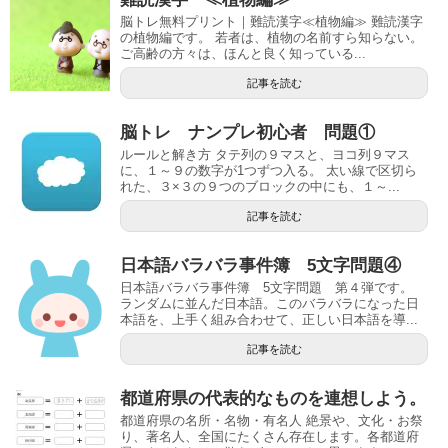
脳トレ無料プリント｜難読漢字≪植物編≫ 難読漢字
の植物編です。 若者は、植物の名前すら知らない。
ご高齢の方々は、ほんと良く知っている...
記事を読む
脳トレ ナンプレ初心者 問題①
ルールと解き方 タテ列の９マスと、ヨコ列９マス
に、１～９の数字が1つずつ入る。 太い線で区切ら
れた、３×３の９つのブロックの中にも、１～...
記事を読む
日本語バラバラ事件簿 5文字問題④
日本語バラバラ事件簿 5文字問題 第４弾です。
ランダムに並んだ日本語。このバラバラになった日
本語を、上手く組み合わせて、正しい日本語を導...
記事を読む
都道府県の代表的なものを連想しよう。
都道府県の名所・名物・有名人 絶景や、文化・お祭
り、著名人、全国にたくさん存在します。各都道府