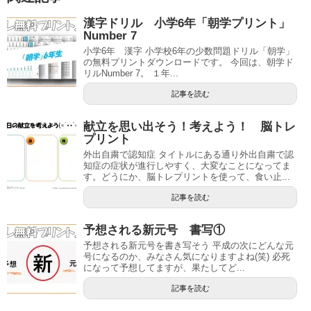
漢字ドリル 小学6年「朝学プリント」
Number 7
小学6年 漢字 小学校6年の少数問題ドリル「朝学」
の無料プリントダウンロードです。 今回は、朝学ド
リルNumber 7。 １年...
記事を読む
献立を思い出そう！考えよう！ 脳トレ
プリント
外出自粛で認知症 タイトルにある通り外出自粛で認
知症の症状が進行しやすく、大変なことになってま
す。どうにか、脳トレプリントを使って、食い止...
記事を読む
予想される新元号 書写①
予想される新元号を書き写そう 平成の次にどんな元
号になるのか、みなさん気になりますよね(笑) 必死
になって予想してますが、果たしてど...
記事を読む