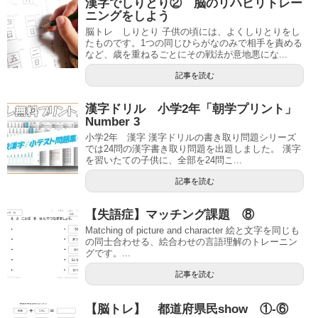
漢字でしりとり② 脳のリハビリトレー
ニングをしよう
脳トレ しりとり 子供の頃には、よくしりとりをし
たものです。1つの同じひらがなのみで相手を責める
など、歳を重ねるごとにその戦法が意地悪にな...
記事を読む
漢字ドリル 小学2年「朝学プリント」
Number 3
小学2年 漢字 漢字ドリルの書き取り問題シリーズ
では24問の漢字書き取り問題を出題しました。 漢字
を習いたての子供に、全部を24問こ...
記事を読む
【失語症】マッチング課題 ⑧
Matching of picture and character 絵と文字を同じも
の同士合わせる、絵合わせの言語理解のトレーニン
グです。...
記事を読む
【脳トレ】 都道府県民show ①-⑥