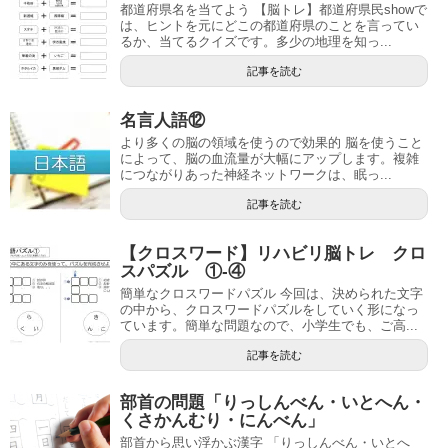
都道府県名を当てよう 【脳トレ】都道府県民showで
は、ヒントを元にどこの都道府県のことを言ってい
るか、当てるクイズです。多少の地理を知っ...
記事を読む
名言人語⑫
より多くの脳の領域を使うので効果的 脳を使うこと
によって、脳の血流量が大幅にアップします。複雑
につながりあった神経ネットワークは、眠っ...
記事を読む
【クロスワード】リハビリ脳トレ クロ
スパズル ①-④
簡単なクロスワードパズル 今回は、決められた文字
の中から、クロスワードパズルをしていく形になっ
ています。簡単な問題なので、小学生でも、ご高...
記事を読む
部首の問題「りっしんべん・いとへん・
くさかんむり・にんべん」
部首から思い浮かぶ漢字 「りっしんべん・いとへ