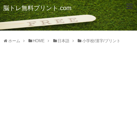
脳トレ無料プリント.com
ホーム
HOME
日本語
小学校/漢字/プリント