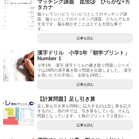
マッチング課題 昆虫③ ひらがな+カ
タカナ
脳トレでリハビリ リハビリとしてのマッチング課
題、脳トレとしてのマッチング課題。どちらでも大
丈夫です。脳を動かすことはとても大切な事で
す。...
記事を読む
漢字ドリル 小学1年「朝学プリント」
Number 1
小学1年 漢字 漢字ドリルの書き取り問題シリーズ
では24問の漢字書き取り問題を出題しました。 漢字
を習いたての子供に、全部を24問こ...
記事を読む
【計算問題】足し引き算
足し算も引き算も同時に 記入するのは足し算を記入
するのに、頭の中では、引き算をしている。そんな
問題となっています。１枚のプリントで２度おい...
記事を読む