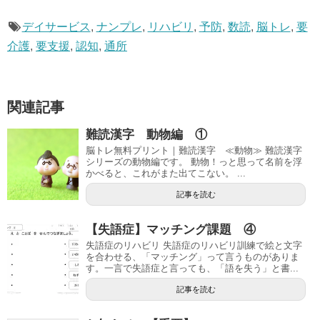
デイサービス
,
ナンプレ
,
リハビリ
,
予防
,
数読
,
脳トレ
,
要
介護
,
要支援
,
認知
,
通所
関連記事
難読漢字 動物編 ①
脳トレ無料プリント｜難読漢字 ≪動物≫ 難読漢字
シリーズの動物編です。 動物！っと思って名前を浮
かべると、これがまた出てこない。 ...
記事を読む
【失語症】マッチング課題 ④
失語症のリハビリ 失語症のリハビリ訓練で絵と文字
を合わせる、「マッチング」って言うものがありま
す。一言で失語症と言っても、「語を失う」と書...
記事を読む