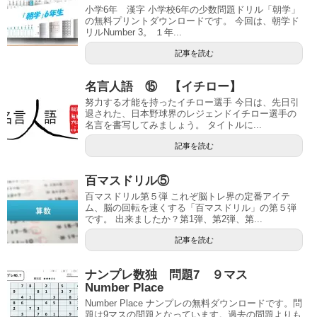
小学6年 漢字 小学校6年の少数問題ドリル「朝学」
の無料プリントダウンロードです。 今回は、朝学ド
リルNumber 3。 １年...
記事を読む
名言人語 ⑮ 【イチロー】
努力する才能を持ったイチロー選手 今日は、先日引
退された、日本野球界のレジェンドイチロー選手の
名言を書写してみましょう。 タイトルに...
記事を読む
百マスドリル⑤
百マスドリル第５弾 これぞ脳トレ界の定番アイテ
ム、脳の回転を速くする「百マスドリル」の第５弾
です。 出来ましたか？第1弾、第2弾、第...
記事を読む
ナンプレ数独 問題7 ９マス
Number Place
Number Place ナンプレの無料ダウンロードです。問
題は9マスの問題となっています。過去の問題よりも