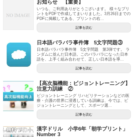
お知らせ 【重要】
いつも、ご利用ありがとうございます。 様々なプリ
ントをPDFで作成してまいりました。3月26日までの
PDFに掲載してある、プリントの右...
記事を読む
日本語バラバラ事件簿 5文字問題③
日本語バラバラ事件簿 5文字問題 第3弾です。 ラ
ンダムに並んだ日本語。このバラバラになった日本
語を、上手く組み合わせて、正しい日本語を導...
記事を読む
【高次脳機能：ビジョントレーニング】
注意力訓練 ②
ビジョントレーニング リハビリテーションなどの医
療・介護の世界に浸透している訓練は、今では、ビ
ジョントレーニングとして、スポーツ選...
記事を読む
漢字ドリル 小学6年「朝学プリント」
Number 3