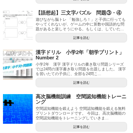
【語想起】三文字パズル 問題③・④
遊びながら脳トレ 「勉強しろ！」と子供に行っても
やってくれないが、ゲームの中に算数や国語的な問
題があると楽しそうにやる。もしくは、していた...
記事を読む
漢字ドリル 小学2年「朝学プリント」
Number 2
小学2年 漢字 漢字ドリルの書き取り問題シリーズ
では24問の漢字書き取り問題を出題しました。 漢字
を習いたての子供に、全部を24問こ...
記事を読む
高次脳機能訓練 空間認知機能トレーニ
ング
空間認知機能を鍛えよう 空間認知機能を鍛える無料
プリントダウンロードです。 今回は、高次脳機能の
空間認知機能をトレーニングしていきま...
記事を読む