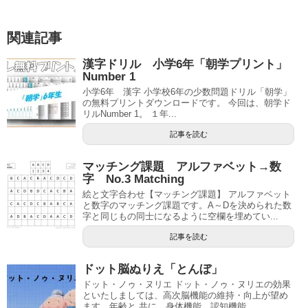
関連記事
漢字ドリル 小学6年「朝学プリント」
Number 1
小学6年 漢字 小学校6年の少数問題ドリル「朝学」
の無料プリントダウンロードです。 今回は、朝学ド
リルNumber 1。 １年...
記事を読む
マッチング課題 アルファベット→数
字 No.3 Matching
絵と文字合わせ【マッチング課題】 アルファベット
と数字のマッチング課題です。A～Dを決められた数
字と同じもの同士になるように空欄を埋めてい...
記事を読む
ドット脳ぬりえ「とんぼ」
ドット・ノゥ・ヌリエ ドット・ノゥ・ヌリエの効果
といたしましては、高次脳機能の維持・向上が望め
ます。年齢と 共に、身体機能、認知機能...