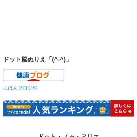
ドット脳ぬりえ「(^-^)」
にほんブログ村
ドット・ノゥ・ヌリエ