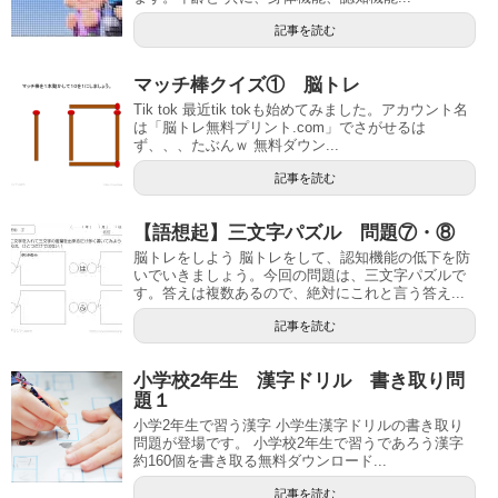
記事を読む
マッチ棒クイズ① 脳トレ
Tik tok 最近tik tokも始めてみました。アカウント名
は「脳トレ無料プリント.com」でさがせるは
ず、、、たぶんｗ 無料ダウン...
記事を読む
【語想起】三文字パズル 問題⑦・⑧
脳トレをしよう 脳トレをして、認知機能の低下を防
いでいきましょう。今回の問題は、三文字パズルで
す。答えは複数あるので、絶対にこれと言う答え...
記事を読む
小学校2年生 漢字ドリル 書き取り問
題１
小学2年生で習う漢字 小学生漢字ドリルの書き取り
問題が登場です。 小学校2年生で習うであろう漢字
約160個を書き取る無料ダウンロード...
記事を読む