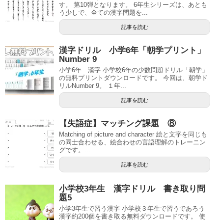
す。 第10弾となります。 6年生シリーズは、あとも
う少しで、全ての漢字問題を...
記事を読む
漢字ドリル 小学6年「朝学プリント」
Number 9
小学6年 漢字 小学校6年の少数問題ドリル「朝学」
の無料プリントダウンロードです。 今回は、朝学ド
リルNumber 9。 １年...
記事を読む
【失語症】マッチング課題 ⑧
Matching of picture and character 絵と文字を同じも
の同士合わせる、絵合わせの言語理解のトレーニン
グです。...
記事を読む
小学校3年生 漢字ドリル 書き取り問
題5
小学3年生で習う漢字 小学校３年生で習うであろう
漢字約200個を書き取る無料ダウンロードです。 使