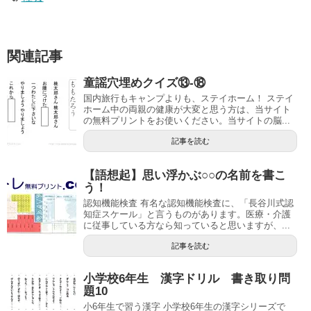
関連記事
童謡穴埋めクイズ⑬-⑱
国内旅行もキャンプよりも、ステイホーム！ ステイ
ホーム中の両親の健康が大変と思う方は、当サイト
の無料プリントをお使いください。当サイトの脳...
記事を読む
【語想起】思い浮かぶ○○の名前を書こ
う！
認知機能検査 有名な認知機能検査に、「長谷川式認
知症スケール」と言うものがあります。医療・介護
に従事している方なら知っていると思いますが、...
記事を読む
小学校6年生 漢字ドリル 書き取り問
題10
小6年生で習う漢字 小学校6年生の漢字シリーズで