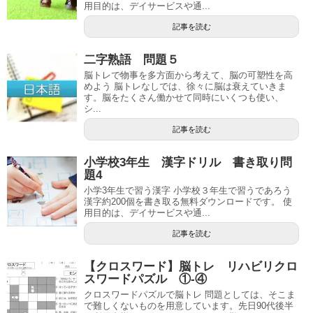
用目的は、デイサービスや通...
記事を読む
二字熟語 問題５
脳トレで物事を多方面から考えて、脳の可塑性を高
めよう 脳トレなしでは、徐々に脳は衰えていきま
す。脳をたくさん働かせて同時にいくつも使い、
シ...
記事を読む
小学校3年生 漢字ドリル 書き取り問
題4
小学3年生で習う漢字 小学校３年生で習うであろう
漢字約200個を書き取る無料ダウンロードです。 使
用目的は、デイサービスや通...
記事を読む
【クロスワード】脳トレ リハビリクロ
スワードパズル ①-④
クロスワードパズルで脳トレ 問題としては、そこま
で難しくないものを用意しています。先日90代後半