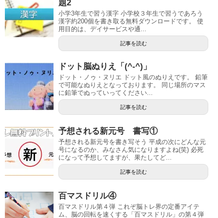
題2
小学3年生で習う漢字 小学校３年生で習うであろう
漢字約200個を書き取る無料ダウンロードです。 使
用目的は、デイサービスや通...
記事を読む
ドット脳ぬりえ「(^-^)」
ドット・ノゥ・ヌリエ ドット風のぬりえです。 鉛筆
で可能なぬりえとなっております。 同じ場所のマス
に鉛筆でぬっていってください...
記事を読む
予想される新元号 書写①
予想される新元号を書き写そう 平成の次にどんな元
号になるのか、みなさん気になりますよね(笑) 必死
になって予想してますが、果たしてど...
記事を読む
百マスドリル④
百マスドリル第４弾 これぞ脳トレ界の定番アイテ
ム、脳の回転を速くする「百マスドリル」の第４弾