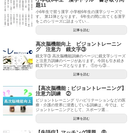
題11
小6年生で習う漢字 小学校6年生の漢字シリーズで
す。 第11弾となります。 6年生の間に出てくる漢字
をこのシリーズに詰まってい...
記事を読む
高次脳機能向上 ビジョントレーニン
グ 注意力 鏡文字③
鏡文字③ 高次脳機能訓練のページに鏡文字シリーズ
と注意力訓練のページがあります。今回も引き続き
鏡文字のシリーズとなります。 ①から③...
記事を読む
【高次脳機能：ビジョントレーニング】
注意力訓練 ②
ビジョントレーニング リハビリテーションなどの医
療・介護の世界に浸透している訓練は、今では、ビ
ジョントレーニングとして、スポーツ選...
記事を読む
【失語症】マッチング課題 ⑧