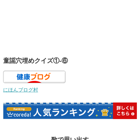
童謡穴埋めクイズ①-⑥
にほんブログ村
歌で思い出す