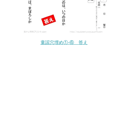
童謡穴埋め①-⑥ 答え