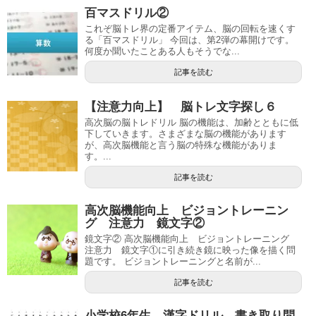
百マスドリル②
これぞ脳トレ界の定番アイテム、脳の回転を速くす
る「百マスドリル」 今回は、第2弾の幕開けです。
何度か聞いたことある人もそうでな...
記事を読む
【注意力向上】 脳トレ文字探し６
高次脳の脳トレドリル 脳の機能は、加齢とともに低
下していきます。さまざまな脳の機能があります
が、高次脳機能と言う脳の特殊な機能がありま
す。...
記事を読む
高次脳機能向上 ビジョントレーニン
グ 注意力 鏡文字②
鏡文字② 高次脳機能向上 ビジョントレーニング
注意力 鏡文字①に引き続き鏡に映った像を描く問
題です。 ビジョントレーニングと名前が...
記事を読む
小学校6年生 漢字ドリル 書き取り問