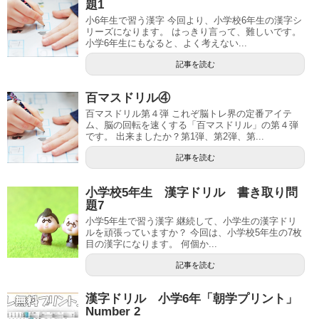
題1
小6年生で習う漢字 今回より、小学校6年生の漢字シ
リーズになります。 はっきり言って、難しいです。
小学6年生にもなると、よく考えない...
記事を読む
百マスドリル④
百マスドリル第４弾 これぞ脳トレ界の定番アイテ
ム、脳の回転を速くする「百マスドリル」の第４弾
です。 出来ましたか？第1弾、第2弾、第...
記事を読む
小学校5年生 漢字ドリル 書き取り問
題7
小学5年生で習う漢字 継続して、小学生の漢字ドリ
ルを頑張っていますか？ 今回は、小学校5年生の7枚
目の漢字になります。 何個か...
記事を読む
漢字ドリル 小学6年「朝学プリント」
Number 2