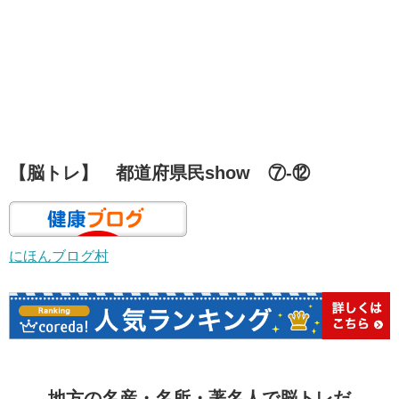
【脳トレ】 都道府県民show ⑦-⑫
にほんブログ村
地方の名産・名所・著名人で脳トレだ